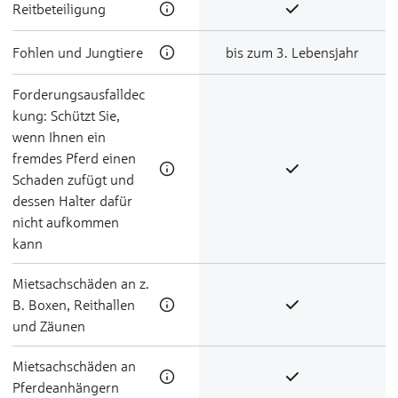
Reit­be­teili­gung
Foh­len und Jung­tie­re
bis zum 3. Lebensjahr
Forderungsausfalldec
kung: Schützt Sie,
wenn Ihnen ein
fremdes Pferd einen
Schaden zufügt und
dessen Halter dafür
nicht aufkommen
kann
Miet­sach­schä­den an z.
B. Boxen, Reithallen
und Zäunen
Miet­sach­schä­den an
Pfer­de­an­hän­gern