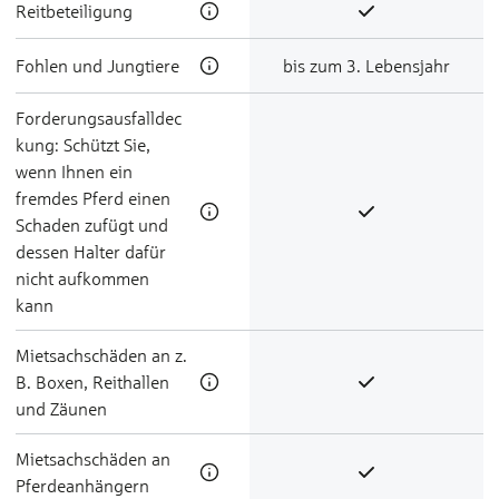
Reit­be­teili­gung
Foh­len und Jung­tie­re
bis zum 3. Lebensjahr
Forderungsausfalldec
kung: Schützt Sie,
wenn Ihnen ein
fremdes Pferd einen
Schaden zufügt und
dessen Halter dafür
nicht aufkommen
kann
Miet­sach­schä­den an z.
B. Boxen, Reithallen
und Zäunen
Miet­sach­schä­den an
Pfer­de­an­hän­gern