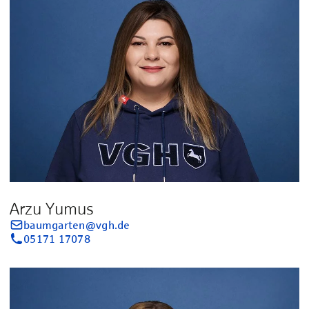
Arzu Yumus
baumgarten@vgh.de
05171 17078