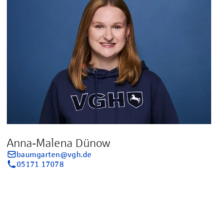
Anna-Malena Dünow
baumgarten@vgh.de
05171 17078