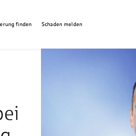
erung finden
Schaden melden
bei
ng