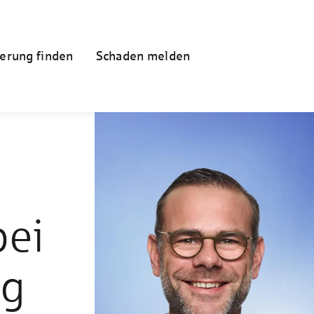
erung finden
Schaden melden
bei
ng