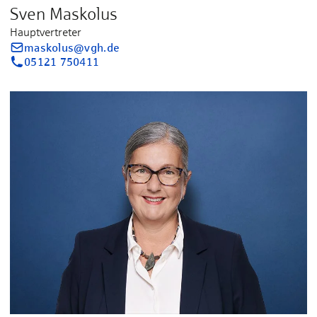
Sven Maskolus
Hauptvertreter
maskolus@vgh.de
05121 750411