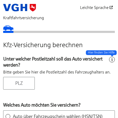
Leichte Sprache
öffnet in einem neu
Kraftfahrtversicherung
PLZ & Fahrzeug
Fahrzeugdaten
Fahrzeugnutzung
Situationsauswahl
Schadenfreiheitsklasse
Ihr Angebot
Vorversicherung
Persönliche Daten
Zahlung und Dat
Zusammenf
Abschl
Kfz-Versicherung berechnen
Hier finden Sie Hilfe
Unter welcher Postleitzahl soll das Auto versichert
werden?
Bitte geben Sie hier die Postleitzahl des Fahrzeughalters an.
Welches Auto möchten Sie versichern?
Auto über Fahrzeugschein wählen (HSN/TSN)