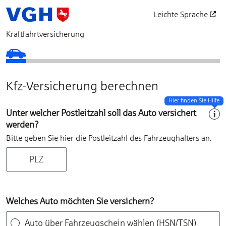
Leichte Sprache
öffnet in einem neu
Kraftfahrtversicherung
PLZ & Fahrzeug
Fahrzeugdaten
Fahrzeugnutzung
Situationsauswahl
Schadenfreiheitsklasse
Ihr Angebot
Vorversicherung
Persönliche Daten
Zahlung und Dat
Zusammenf
Abschl
Kfz-Versicherung berechnen
Hier finden Sie Hilfe
Unter welcher Postleitzahl soll das Auto versichert
werden?
Bitte geben Sie hier die Postleitzahl des Fahrzeughalters an.
Welches Auto möchten Sie versichern?
Auto über Fahrzeugschein wählen (HSN/TSN)