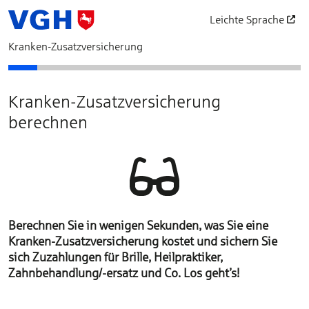
Leichte Sprache
öffnet in einem neu
Kranken-Zusatzversicherung
Bedarfsermittlung
Schutz auswählen
Unser Vorschlag für Ihre Krankenversicherung
Beratungsverzicht
Antragsfragen
Personendaten
Zahlungsdaten
Vertragsgrundlag
Beantragen
Abschl
Kranken-Zusatzversicherung
berechnen
Berechnen Sie in wenigen Sekunden, was Sie eine
Kranken-Zusatz­ver­sich­erung kostet und sichern Sie
sich Zuzahlungen für Brille, Heilpraktiker,
Zahnbehandlung/­-ersatz und Co. Los geht’s!