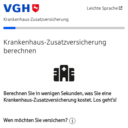
Leichte Sprache
öffnet in einem neu
Krankenhaus-Zusatzversicherung
Bedarfsermittlung
Schutz auswählen
Unser Vorschlag für Ihre Krankenversicherung
Beratungsverzicht
Antragsfragen
Personendaten
Zahlungsdaten
Vertragsgrundlag
Beantragen
Abschl
Krankenhaus-Zusatzversicherung
berechnen
Berechnen Sie in wenigen Sekunden, was Sie eine
Krankenhaus-Zusatzversicherung kostet. Los geht’s!
Wen möchten Sie versichern?