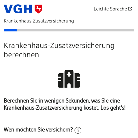
Leichte Sprache
öffnet in einem neu
Krankenhaus-Zusatzversicherung
Bedarfsermittlung
Schutz auswählen
Unser Vorschlag für Ihre Krankenversicherung
Beratungsverzicht
Antragsfragen
Personendaten
Zahlungsdaten
Vertragsgrundlag
Beantragen
Abschl
Krankenhaus-Zusatzversicherung
berechnen
Berechnen Sie in wenigen Sekunden, was Sie eine
Krankenhaus-Zusatzversicherung kostet. Los geht’s!
Wen möchten Sie versichern?