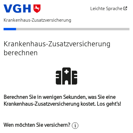
Leichte Sprache
öffnet in einem neu
Krankenhaus-Zusatzversicherung
Bedarfsermittlung
Schutz auswählen
Unser Vorschlag für Ihre Krankenversicherung
Beratungsverzicht
Antragsfragen
Personendaten
Zahlungsdaten
Vertragsgrundlag
Beantragen
Abschl
Krankenhaus-Zusatzversicherung
berechnen
Berechnen Sie in wenigen Sekunden, was Sie eine
Krankenhaus-Zusatzversicherung kostet. Los geht’s!
Wen möchten Sie versichern?