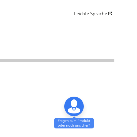
Leichte Sprache
öffnet in einem neuen Fenst
tragsgrundlagen
Abschluss
Fragen zum Produkt
oder noch unsicher?