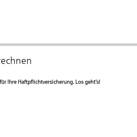
Vorversicherung
Zahlung und Datenschutz
Ver
erechnen
r Ihre Haftpflichtversicherung. Los geht’s!