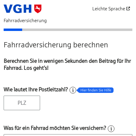
Leichte Sprache
öffnet in einem neu
Fahrradversicherung
PLZ & Fahrzeug
Ihr Angebot
Persönliche Daten
Vorversicherung
Zahlung und Datenschut
Zusammenfassu
Abschlus
Fahrradversicherung berechnen
Berechnen Sie in wenigen Sekunden den Beitrag für Ihr
Fahrrad. Los geht’s!
Wie lautet Ihre Postleitzahl?
Hier finden Sie Hilfe
Was für ein Fahrrad möchten Sie versichern?