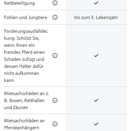
Reit­be­teili­gung
Foh­len und Jung­tie­re
bis zum 3. Lebensjahr
Forderungsausfalldec
kung: Schützt Sie,
wenn Ihnen ein
fremdes Pferd einen
Schaden zufügt und
dessen Halter dafür
nicht aufkommen
kann
Miet­sach­schä­den an z.
B. Boxen, Reithallen
und Zäunen
Miet­sach­schä­den an
Pfer­de­an­hän­gern