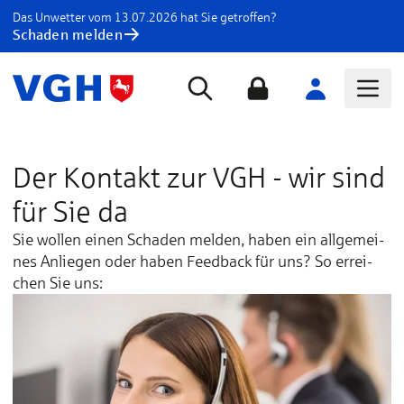
Das Unwetter vom 13.07.2026 hat Sie getroffen?
Schaden melden
Der Kontakt zur VGH - wir sind
für Sie da
Sie wol­len ei­nen Scha­den mel­den, ha­ben ein all­ge­mei­
nes An­lie­gen oder ha­ben Feed­back für uns? So er­rei­
chen Sie uns: