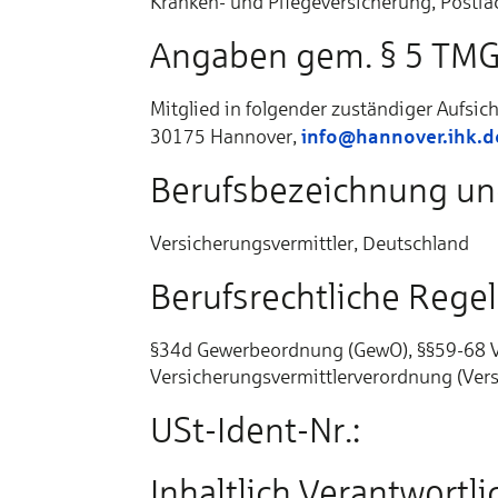
Kranken- und Pflegeversicherung, Postfa
Angaben gem. § 5 TM
Mitglied in folgender zuständiger Aufsic
info@hannover.ihk.d
30175 Hannover,
Berufsbezeichnung und
Versicherungsvermittler, Deutschland
Berufsrechtliche Rege
§34d Gewerbeordnung (GewO), §§59-68 Ve
Versicherungsvermittlerverordnung (Ver
USt-Ident-Nr.:
Inhaltlich Verantwortl