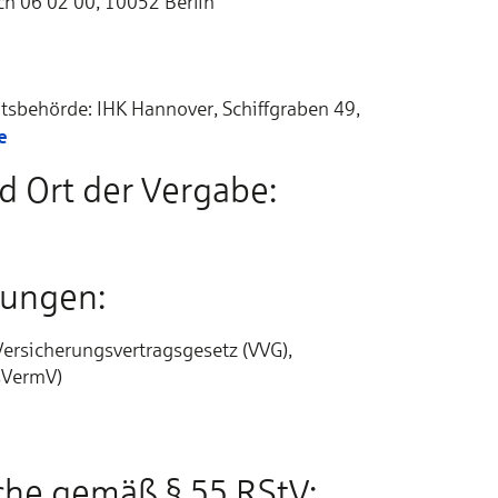
ch 06 02 00, 10052 Berlin
G
htsbehörde: IHK Hannover, Schiffgraben 49,
e
 Ort der Vergabe:
lungen:
rsicherungsvertragsgesetz (VVG),
sVermV)
iche gemäß § 55 RStV: