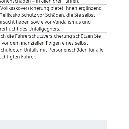
so­nen­schä­den – in allen drei Tarifen.
 Vollkaskover­sicherung bietet Ihnen ergänzend
 Teilkasko Schutz vor Schäden, die Sie selbst
ursacht haben sowie vor Vandalismus und
er­flucht des Unfall­gegners.
ch die Fahrer­schutz­ver­sicher­ung schützen Sie
 vor den finan­ziellen Fol­gen eines selbst
chul­deten Unfalls mit Per­sonen­schäden für alle
echt­igten Fahr­er.