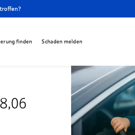
troffen?
herung finden
Schaden melden
18,06