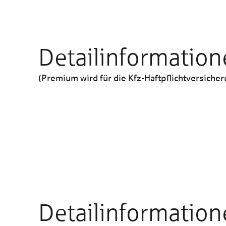
Detailinformation
(Premium wird für die Kfz-Haftpflichtversiche
Haftpflichtversicherung
Abwehr unberechtigter Ansprüche
Detailinformation
Personenschäden bis