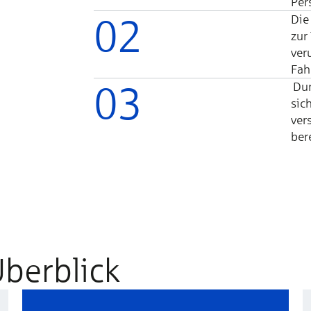
Per­
02
Die
zur
ver
Fahr
03
Dur
sich
vers
be­r
Überblick