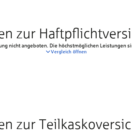
en zur Haftpflichtver
rung nicht angeboten. Die höchstmöglichen Leistungen sin
Vergleich öffnen
Basis
Enthalten
en zur Teilkaskoversi
15 Mio. €