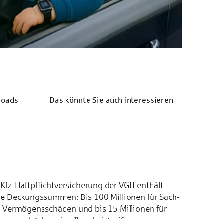
loads
Das könnte Sie auch interes­sieren
Kfz-Haft­pflicht­­ver­sich­erung der VGH enthält
e Deckungs­sum­men: Bis 100 Millionen für Sach-
 Ver­mö­gens­schä­den und bis 15 Millionen für