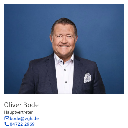
Oliver Bode
Hauptvertreter
bode@vgh.de
04722 2969