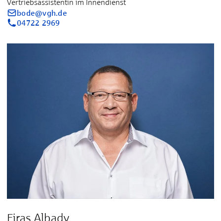
Vertriebsassistentin im Innendienst
bode@vgh.de
04722 2969
Firas Albady