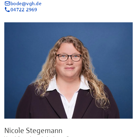
bode@vgh.de
04722 2969
Nicole Stegemann