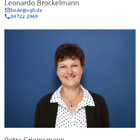
Leonardo Brockelmann
bode@vgh.de
04722 2969
Petra Griemsmann