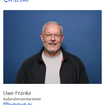
04722 2969
Uwe Franke
Außendienstmitarbeiter
bode@vgh.de