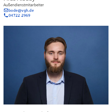
Außendienstmitarbeiter
bode@vgh.de
04722 2969