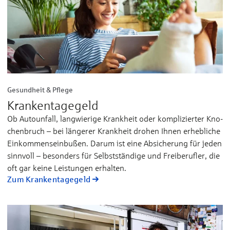
Gesundheit & Pflege
Krankentagegeld
Ob Autounfall, lang­wie­ri­ge Krank­heit oder kom­pli­zier­ter Kno­
chen­­bruch – bei län­ge­rer Krank­heit dro­hen Ih­nen er­­heb­li­che
Ein­­kom­mens­­ein­bußen. Da­rum ist ei­ne Ab­­si­che­rung für je­den
sinn­voll – be­son­ders für Selbst­­stän­di­ge und Frei­­be­ruf­ler, die
oft gar kei­ne Leis­tun­gen er­hal­ten.
Zum Krankentagegeld