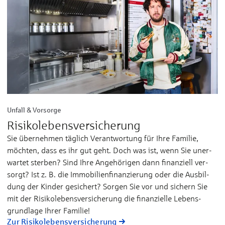
Unfall & Vorsorge
Ri­si­ko­le­bens­versicherung
Sie übernehmen täglich Ver­ant­wor­tung für Ih­re Fa­mi­lie,
möch­ten, dass es ihr gut geht. Doch was ist, wenn Sie un­er­
war­tet ster­ben? Sind Ih­re An­ge­hö­ri­gen dann fi­nan­ziell ver­
sorgt? Ist z. B. die Im­mo­bi­lien­fi­nan­zie­rung oder die Aus­bil­
dung der Kin­der ge­si­chert? Sor­gen Sie vor und si­chern Sie
mit der Ri­si­ko­le­bens­ver­si­che­rung die fi­nan­ziel­le Le­bens­
grund­la­ge Ih­rer Fa­mi­lie!
Zur Risikolebensversicherung