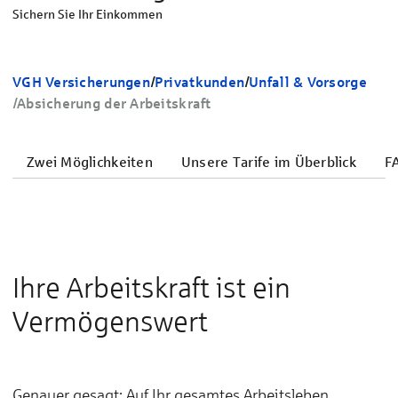
Sichern Sie Ihr Einkommen
VGH Versicherungen
/
Privatkunden
/
Unfall & Vorsorge
/
Absicherung der Arbeitskraft
Zwei Möglichkeiten
Unsere Tarife im Überblick
F
Ihre Arbeitskraft ist ein
Vermögenswert
Genauer gesagt: Auf Ihr gesamtes Arbeitsleben