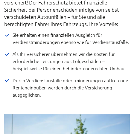
versichert! Der Fahrerschutz bietet finanzielle
Sicherheit bei Personenschäden infolge von selbst
Wand­lade­station bis
verschuldeten Autounfällen – für Sie und alle
berechtigten Fahrer Ihres Fahrzeugs. Ihre Vorteile:
Mobile Lade­station bis
Sie erhalten einen finanziellen Ausgleich für
Verdienstminderungen ebenso wie für Verdienstausfälle.
Lade­karten bis
Als Ihr Versicherer übernehmen wir die Kosten für
erforderliche Leistungen aus Folgeschäden –
Induktions­lade­platte bis
beispielsweise für einen behindertengerechten Umbau.
Überspannungsschäden durch Blitzeinschlag bis
Durch Verdienstausfälle oder -minderungen auftretende
Renteneinbußen werden durch die Versicherung
All-Risk-­Deckung für den Akku (Aus­nahmen: bspw. Ab­nutzu
ausgeglichen.