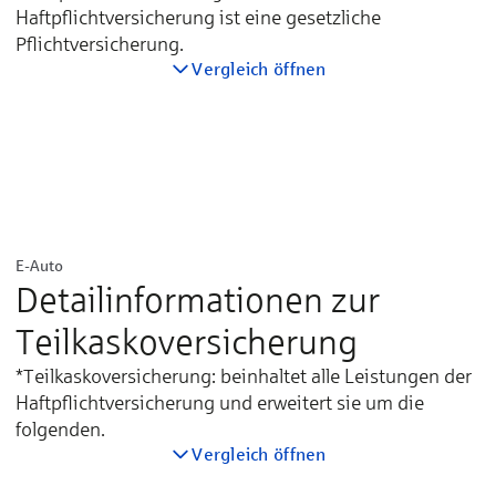
Haftpflichtversicherung ist eine gesetzliche
Pflichtversicherung.
Vergleich öffnen
E-Auto
Haft­pflicht­versicherung
Detailinformationen zur
Teilkaskoversicherung
Ab­wehr un­be­rechtig­ter An­sprüche
*Teilkaskoversicherung: beinhaltet alle Leistungen der
Per­sonen­schäden bis
Haftpflichtversicherung und erweitert sie um die
folgenden.
Sach- und Ver­mögens­schäden bis
Vergleich öffnen
Autoschutzbrief