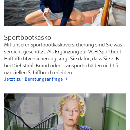
Sportboot­­kasko
Mit unserer Sport­boot­kas­ko­ver­si­che­rung sind Sie was­
ser­dicht ge­schützt. Als Er­gän­zung zur VGH Sport­boot
Haft­pflicht­ver­si­che­rung sorgt Sie da­für, dass Sie z. B.
bei Dieb­stahl, Brand oder Trans­port­schä­den nicht fi­
nan­ziel­len Schiff­bruch er­lei­den.
Jetzt zur Beratungsanfrage