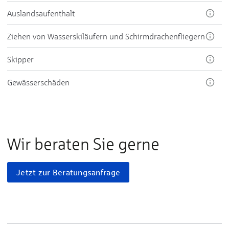
Aus­lands­auf­ent­halt
Zie­hen von Was­ser­ski­läu­fern und Schirm­dra­chen­flie­gern
Skip­per
Ge­wäs­ser­schä­den
Wir beraten Sie gerne
Jetzt zur Beratungsanfrage