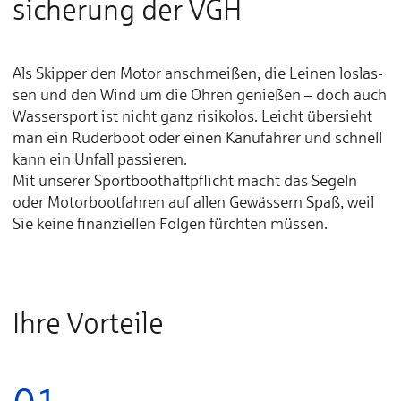
sicherung der VGH
Als Skipper den Motor an­schmeißen, die Lei­nen los­las­
sen und den Wind um die Oh­ren ge­nießen – doch auch
Was­ser­­sport ist nicht ganz ri­si­ko­los. Leicht über­sieht
man ein Ru­der­­boot oder ei­nen Ka­nu­­fah­rer und schnell
kann ein Un­fall pas­sie­ren.
Mit un­se­rer Sport­­boot­­haft­­pflicht macht das Se­geln
oder Mo­tor­­boot­­fah­ren auf al­len Ge­­wäs­sern Spaß, weil
Sie kei­ne fi­nan­ziel­len Fol­­gen fürch­ten müs­sen.
Ihre Vorteile