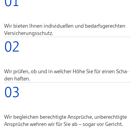
01
Wir bie­ten Ih­nen in­di­vi­duel­len und be­darfs­ge­rech­ten
Ver­­si­che­rungs­­schutz.
02
Wir prüfen, ob und in wel­cher Hö­he Sie für ei­nen Scha­
den haf­ten.
03
Wir begleichen be­rech­tig­te An­sprü­che, un­be­rech­tig­te
An­sprü­che weh­ren wir für Sie ab – so­gar vor Ge­richt.