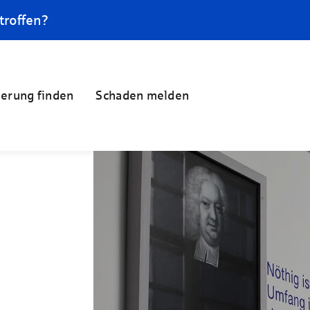
troffen?
herung finden
Schaden melden