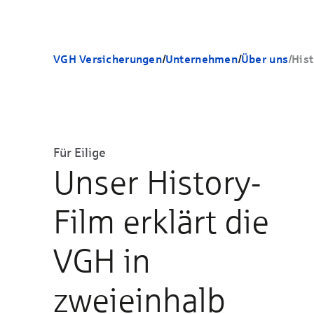
VGH Versicherungen
/
Unternehmen
/
Über uns
/
Hist
Für Eilige
Unser History-
Film erklärt die
VGH in
zweieinhalb