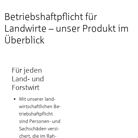
Betriebshaftpflicht für
Landwirte – unser Produkt im
Überblick
Für jeden
Land- und
Forstwirt
Mit un­se­rer land­­
wirt­­schaft­­li­chen Be­
triebs­­haft­pflicht
sind Per­so­nen- und
Sach­­schä­den ver­si­
chert, die im Rah­