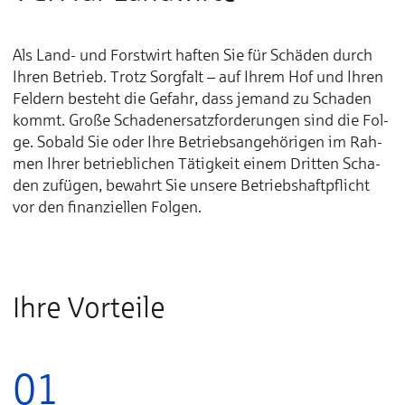
Als Land- und Forst­wirt haf­ten Sie für Schä­den durch
Ih­ren Be­trieb. Trotz Sorg­falt – auf Ih­rem Hof und Ih­ren
Fel­dern be­steht die Ge­fahr, dass je­mand zu Scha­den
kommt. Große Scha­den­­­er­satz­­­for­de­run­gen sind die Fol­
ge. So­bald Sie oder Ih­re Be­triebs­­an­ge­hö­ri­gen im Rah­
men Ih­rer be­­trieb­­li­chen Tä­tig­keit ei­nem Drit­ten Scha­
den zu­fü­gen, be­wahrt Sie un­se­re Be­triebs­­haft­pflicht
vor den fi­nan­ziel­len Fol­gen.
Ihre Vorteile
01