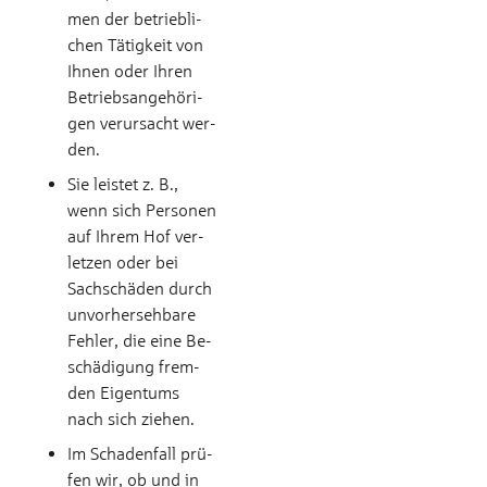
men der be­trieb­li­
chen Tä­tig­keit von
Ih­nen oder Ih­ren
Be­triebs­­an­ge­hö­ri­
gen ver­ur­sacht wer­
den.
Sie leistet z. B.,
wenn sich Per­so­nen
auf Ih­rem Hof ver­
let­zen oder bei
Sach­­schä­den durch
un­vor­­her­seh­ba­re
Feh­ler, die ei­ne Be­­
schä­di­gung frem­
den Ei­gen­tums
nach sich zie­hen.
Im Schadenfall prü­
fen wir, ob und in