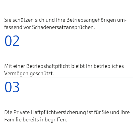
Sie schüt­zen sich und Ih­re Be­triebs­­an­ge­hö­ri­gen um­­
fas­send vor Scha­den­­er­satz­­an­­sprü­chen.
02
Mit einer Be­triebs­­haft­pflicht bleibt Ihr be­trieb­li­ches
Ver­mö­gen ge­schützt.
03
Die Private Haft­­pflicht­­ver­­si­che­rung ist für Sie und Ih­re
Fa­mi­lie be­reits in­be­grif­fen.