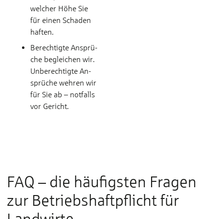
wel­cher Hö­he Sie
für ei­nen Scha­den
haf­ten.
Berechtigte An­sprü­
che be­glei­chen wir.
Un­be­­rech­tig­te An­
sprü­che weh­ren wir
für Sie ab – not­falls
vor Ge­richt.
FAQ – die häufigsten Fragen
zur Betriebshaftpflicht für
Landwirte