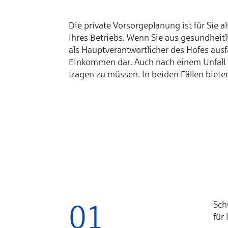
Die private Vor­sor­ge­pla­nung ist für Sie a
Ih­res Be­triebs. Wenn Sie aus ge­sund­heit
als Haupt­­ver­ant­wort­li­cher des Ho­fes aus­f
Ein­kom­men dar. Auch nach ei­nem Un­fall ist 
tra­gen zu müs­sen. In bei­den Fäl­len bie­te
e
01
Schu
für 