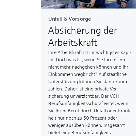
Unfall & Vorsorge
Absicherung der
Arbeitskraft
Ihre Arbeits­kraft ist Ihr wichtigstes Kapi­
tal. Doch was ist, wenn Sie Ihrem Job
nicht mehr nach­gehen kön­nen und Ihr
Ein­kommen weg­bricht? Auf staat­liche
Unter­stüt­zung kön­nen Sie dann kaum
zäh­len. Daher ist eine private Ver­
sicherung un­ver­zicht­bar. Der VGH
Berufs­un­fähig­keits­schutz leistet, wenn
Sie Ihren Beruf durch Un­fall oder Krank­
heit nur noch zu 50 Prozent oder
weniger aus­üben können. Insge­samt
bietet eine Berufs­unfähigkeits­