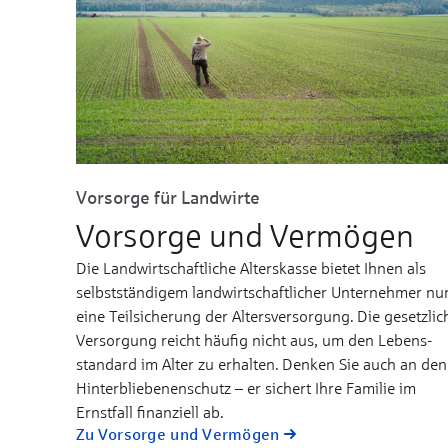
Vorsorge für Landwirte
Vorsorge und Vermögen
Die Land­­wirt­­schaft­li­che Al­ters­­­kas­se bie­tet Ih­nen als
selbst­­­stän­di­gem land­­­wirt­­­schaft­li­cher Un­ter­­­­neh­mer nu
ei­ne Teil­­­si­che­rung der Al­ters­­­ver­­sor­gung. Die ge­­setz­li­
Ver­­­sor­gung reicht häu­fig nicht aus, um den Le­bens­­
stan­dard im Al­­ter zu er­hal­ten. Den­ken Sie auch an den
Hin­ter­­blie­be­nen­­schutz – er si­chert Ih­re Fa­mi­lie im
Ernst­­fall fi­nan­ziell ab.
Zu Vorsorge und Vermögen