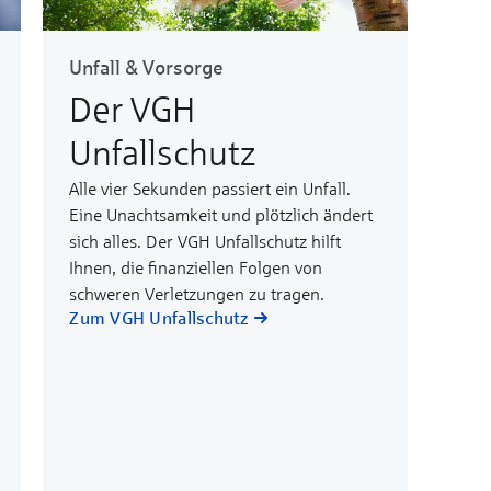
Unfall & Vorsorge
Der VGH
Unfallschutz
Alle vier Sekunden passiert ein Unfall.
Eine Un­acht­samkeit und plötz­lich ändert
sich alles. Der VGH Unfall­schutz hilft
Ihnen, die finan­ziellen Folgen von
schweren Ver­letz­ungen zu tra­gen.
Zum VGH Unfallschutz