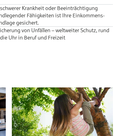
schwe­rer Krank­heit oder Be­­ein­träch­ti­gung
d­­le­­gen­­der Fä­hig­­kei­­ten ist Ih­re Ein­­kom­­mens­­
­­la­­ge ge­­si­chert.
cherung von Un­fäl­len – welt­wei­ter Schutz, rund
ie Uhr in Be­ruf und Frei­zeit