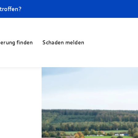
troffen?
herung finden
Schaden melden