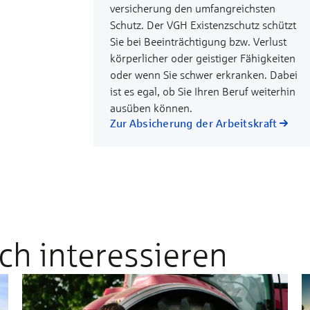
versicherung den umfang­reichsten
Schutz. Der VGH Existenz­schutz schützt
Sie bei Beein­trächtigung bzw. Ver­lust
körper­licher oder gei­stiger Fähig­keiten
oder wenn Sie schwer er­kran­ken. Dabei
ist es egal, ob Sie Ihren Be­ruf weiter­hin
aus­üben kön­nen.
Zur Absicherung der Arbeitskraft
ch interessieren