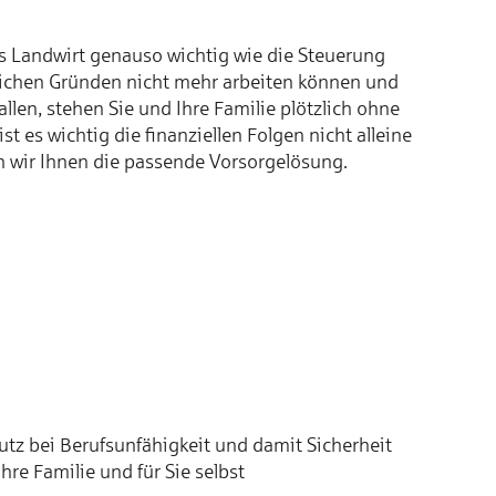
ls Land­wirt ge­nau­so wich­tig wie die Steue­rung
­li­chen Grün­den nicht mehr ar­bei­ten kön­nen und
al­len, ste­hen Sie und Ih­re Fa­mi­lie plötz­lich oh­ne
es wich­tig die fi­nan­ziel­len Fol­gen nicht al­lei­ne
n wir Ih­nen die pas­sen­de Vor­sor­ge­lö­sung.
tz bei Be­rufs­un­fä­hig­keit und da­mit Si­cher­heit
Ih­re Fa­mi­lie und für Sie selbst