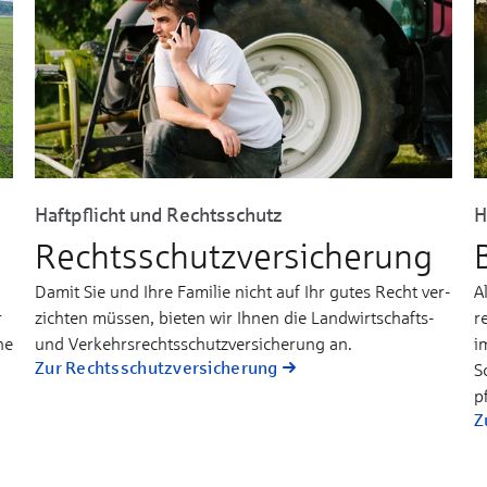
Haftpflicht und Rechtsschutz
H
Rechtsschutz­versicherung
Da­mit Sie und Ih­re Fa­mi­lie nicht auf Ihr gu­tes Recht ver­
A
r
zich­ten müs­sen, bie­ten wir Ih­nen die Land­­wirt­schafts-
re
che
und Ver­kehrs­­rechts­­schutz­­­ver­si­che­rung an.
im
Zur Rechtsschutz­versicherung
S
pf
Z