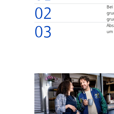
02
Bei 
grun
grund
03
Absi
um d