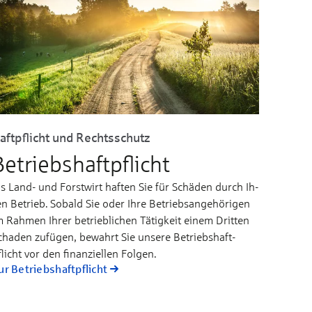
aftpflicht und Rechtsschutz
Betriebshaftpflicht
ls Land- und Forst­wirt haf­ten Sie für Schä­den durch Ih­
n Be­trieb. So­bald Sie oder Ih­re Be­triebs­­an­ge­hö­ri­gen
 Rah­men Ih­rer be­­trieb­­li­chen Tä­tig­keit ei­nem Drit­ten
cha­den zu­fü­gen, be­wahrt Sie un­se­re Be­triebs­­haft­
licht vor den fi­nan­ziel­len Fol­gen.
ur Betriebshaftpflicht