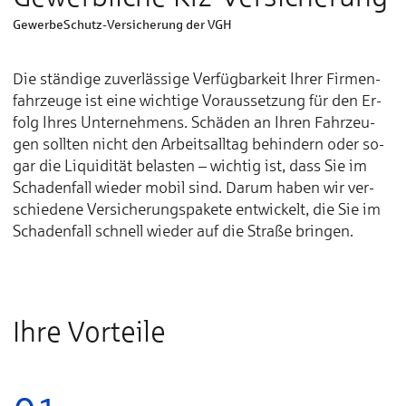
GewerbeSchutz-Versicherung der VGH
Die stän­di­ge zu­ver­läs­si­ge Ver­füg­bar­keit Ih­rer Fir­men­
fahr­zeu­ge ist ei­ne wich­ti­ge Vor­aus­set­zung für den Er­
folg Ih­res Un­ter­neh­mens. Schä­den an Ih­ren Fahr­zeu­
gen soll­ten nicht den Ar­beits­all­tag be­­hin­­dern oder so­­
gar die Li­­qui­­di­­tät be­­las­­ten – wich­­tig ist, dass Sie im
Scha­­den­­fall wie­­der mo­­bil sind. Da­rum ha­ben wir ver­­
schie­­de­­ne Ver­­si­che­rungs­­pa­­ke­­te ent­­wickelt, die Sie im
Scha­­den­­fall schnell wie­­der auf die Straße brin­­gen.
Ihre Vorteile