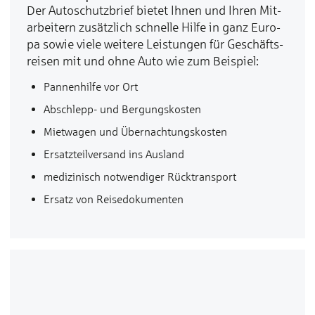
Der Au­to­schutz­brief bie­tet Ih­nen und Ih­ren Mit­
ar­bei­tern zu­sätz­lich schnel­le Hil­fe in ganz Eu­ro­
pa so­wie vie­le wei­te­re Leis­tun­gen für Ge­schäfts­
rei­sen mit und oh­ne Au­to wie zum Bei­spiel:
Pan­nen­hil­fe vor Ort
Ab­schlepp- und Ber­gungs­kos­ten
Miet­wa­gen und Über­nach­tungs­kos­ten
Er­satz­teil­ver­sand ins Aus­land
me­di­zi­nisch not­wen­di­ger Rück­trans­port
Er­satz von Rei­se­do­ku­men­ten