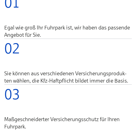
01
Egal wie groß Ihr Fuhr­park ist, wir ha­ben das pas­sen­de
An­ge­bot für Sie.
02
Sie können aus ver­schie­de­nen Ver­siche­rungs­pro­duk­
ten wäh­len, die Kfz-Haft­pflicht bil­det im­mer die Ba­sis.
03
Maßgeschneiderter Ver­siche­rungs­schutz für Ih­ren
Fuhr­park.