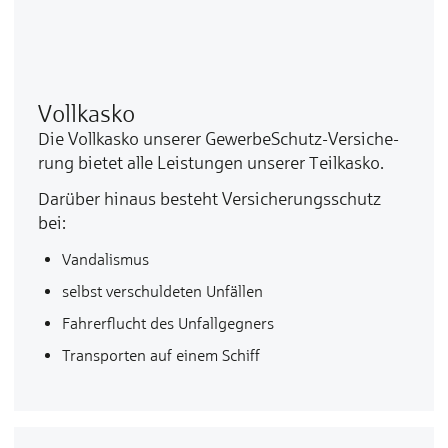
Vollkasko
Die Voll­kas­ko un­se­rer GewerbeSchutz-Ver­si­che­
rung bie­tet al­le Leis­tun­gen un­se­rer Teil­kas­ko.
Da­rü­ber hin­aus be­steht Ver­si­che­rungs­schutz
bei:
Van­da­lis­mus
selbst ver­schul­de­ten Un­fäl­len
Fah­rer­flucht des Un­fall­geg­ners
Trans­por­ten auf ei­nem Schiff