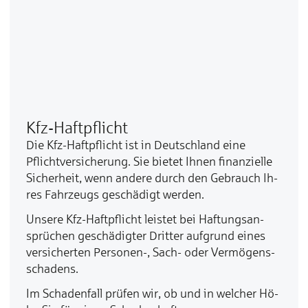
Kfz-Haftpflicht
Die Kfz-Haft­pflicht ist in Deutsch­land ei­ne
Pflicht­ver­si­che­rung. Sie bie­tet Ih­nen fi­nan­ziel­le
Si­cher­heit, wenn an­de­re durch den Ge­brauch Ih­
res Fahr­zeugs ge­schä­digt wer­den.
Un­se­re Kfz-Haft­pflicht leis­tet bei Haf­tungs­an­
sprü­chen ge­schä­dig­ter Drit­ter auf­grund ei­nes
ver­si­cher­ten Per­so­nen-, Sach- oder Ver­mö­gens­
scha­dens.
Im Scha­den­fall prü­fen wir, ob und in wel­cher Hö­