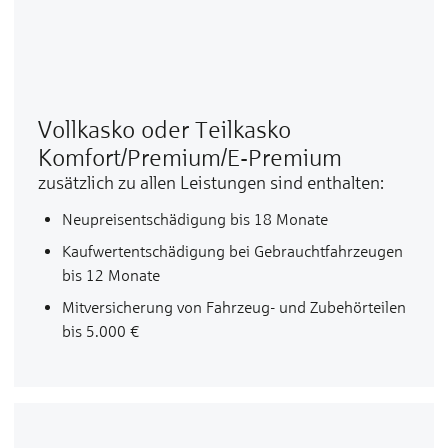
Vollkasko oder Teilkasko
Komfort/Premium/E-Premium
zusätzlich zu al­len Leis­tun­gen sind enthalten:
Neu­preis­ent­schä­di­gung bis 18 Mo­na­te
Kauf­wert­ent­schä­di­gung bei Ge­braucht­fahr­zeu­gen
bis 12 Mo­na­te
Mit­ver­si­che­rung von Fahr­zeug- und Zu­be­hör­tei­len
bis 5.000 €