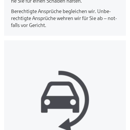
he Sie für ei­nen Scha­den haf­ten.
Be­rech­tig­te An­sprü­che be­glei­chen wir. Un­be­
rech­tig­te An­sprü­che weh­ren wir für Sie ab – not­
falls vor Ge­richt.