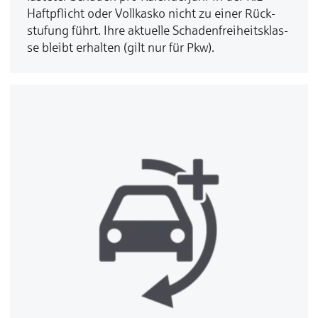
Haft­pflicht oder Voll­kas­ko nicht zu ei­ner Rück­
stu­fung führt. Ih­re ak­tuel­le Scha­den­frei­heits­klas­
se bleibt er­hal­ten (gilt nur für Pkw).