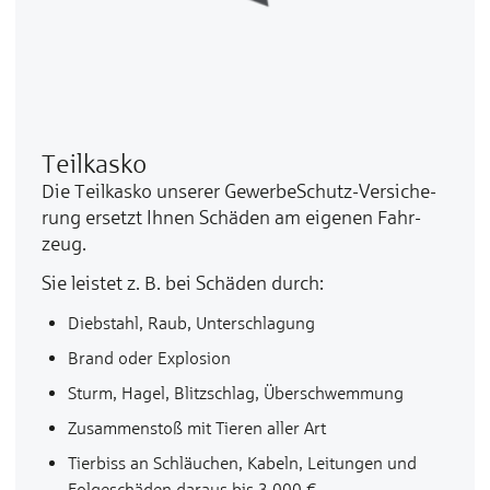
Teilkasko
Die Teil­kas­ko un­se­rer GewerbeSchutz-Ver­si­che­
rung er­setzt Ih­nen Schä­den am ei­ge­nen Fahr­
zeug.
Sie leis­tet z. B. bei Schä­den durch:
Dieb­stahl, Raub, Un­ter­schla­gung
Brand oder Ex­plo­sion
Sturm, Ha­gel, Blitz­schlag, Über­schwem­mung
Zu­sam­men­stoß mit Tie­ren al­ler Art
Tier­biss an Schläu­chen, Ka­beln, Lei­tun­gen und
Fol­ge­schä­den da­raus bis 3.000 €