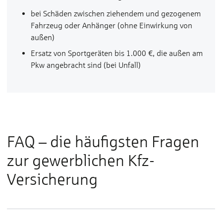
bei Schä­den zwi­schen zie­hen­dem und ge­zo­ge­nem
Fahr­zeug oder An­hän­ger (oh­ne Ein­wir­kung von
außen)
Er­satz von Sport­ge­rä­ten bis 1.000 €, die außen am
Pkw an­ge­bracht sind (bei Un­fall)
FAQ – die häufigsten Fragen
zur gewerblichen Kfz-
Versicherung