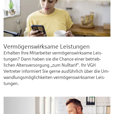
Vermögens­wirksame Leistungen
Erhalten Ihre Mitarbeiter ver­mö­gens­wirk­sa­me Leis­
tungen? Dann haben sie die Chan­ce einer be­trieb­
lichen Al­ters­ver­sor­gung „zum Null­tarif“. Ihr VGH
Vertreter in­for­miert Sie ger­ne aus­führ­lich über die Um­
wand­lungs­mög­lich­kei­ten ver­mö­gens­­wirk­sa­mer Leis­
tun­gen.