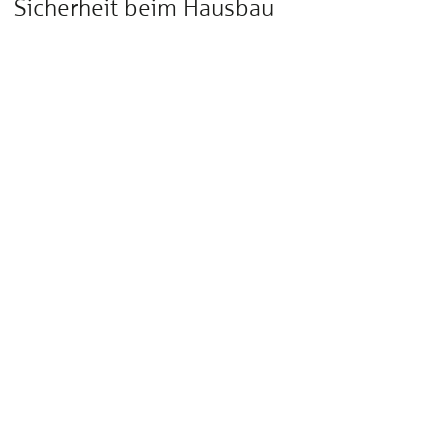
Sicherheit beim Hausbau
Ein Hausbau birgt viele Herausforderungen. Worauf sollten
Bauherren achten?
Artikel zum Hausbau
Zuhause schützen
Sicherheit beim Hauskauf