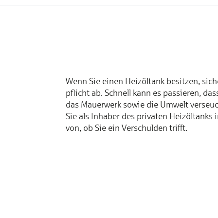
Wenn Sie einen Heiz­­öl­­tank be­­sit­­zen, si­­che
pflicht ab. Schnell kann es pas­­sie­­ren, dass 
das Mauer­­werk so­­wie die Um­­welt ver­­seuc
Sie als In­­ha­­ber des pri­­va­­ten Heiz­­öl­­tanks i
von, ob Sie ein Ver­­schul­­den trifft.