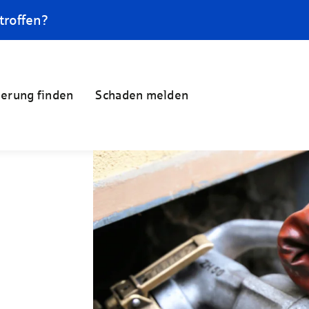
troffen?
herung finden
Schaden melden