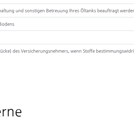
­hal­tung und sonsti­gen Be­treu­ung Ihres Öl­tanks be­auf­tragt wer­de
 Bo­dens
tücke) des Ver­sicherungs­neh­mers, wenn Stof­fe be­stim­mungs­widr
erne