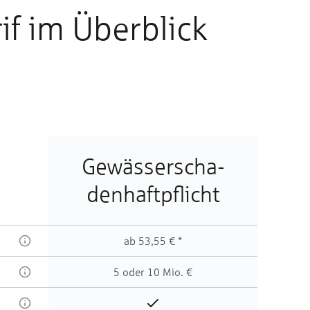
if im Über­blick
Ge­wässer­scha­
den­haft­pflicht
ab 53,55 € *
5 oder 10 Mio. €