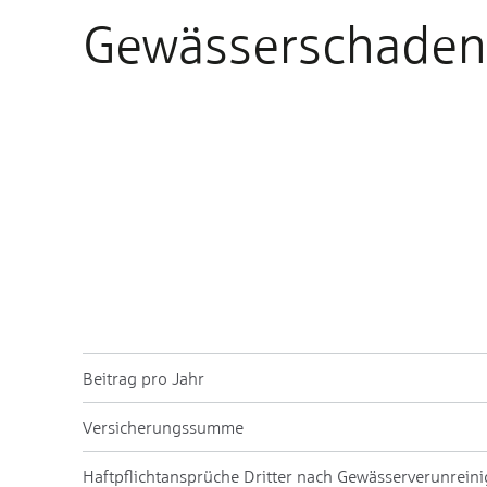
Ge­wässer­schaden­h
Beitrag pro Jahr
Ver­sicherungs­summe
Haft­pflicht­an­sprüche Drit­ter nach Ge­wässer­ver­un­rei­n