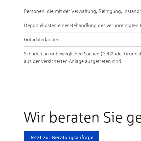
Per­so­nen, die mit der Ver­wal­tung, Rei­ni­gung, In­stand
De­po­nie­kos­ten ei­ner Be­hand­lung des ver­un­rei­nig­ten
Gut­ach­ter­kos­ten
Schä­den an un­be­weg­lichen Sachen (Ge­bäu­de, Grund­s
aus der ver­sicher­ten An­la­ge aus­ge­tre­ten sind
Wir beraten Sie g
Jetzt zur Beratungsanfrage