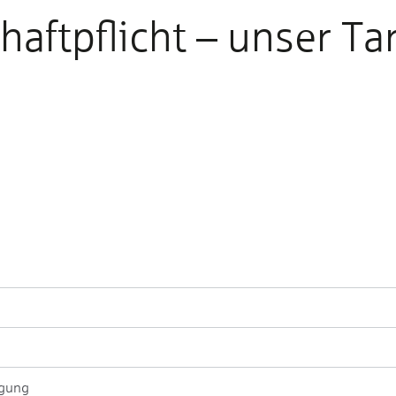
aft­pflicht – unser Ta­r
i­gung