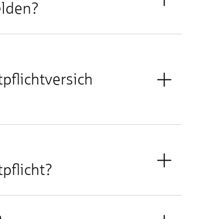
lden?
flichtversich
pflicht?