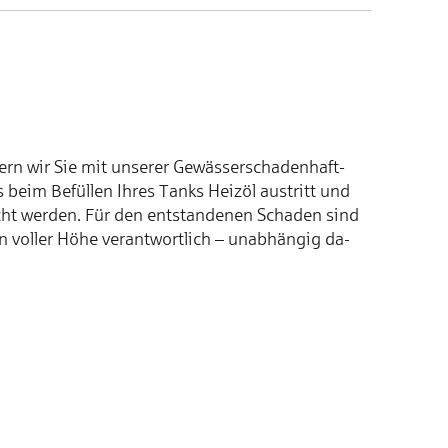
rn wir Sie mit un­­se­­rer Ge­­wäs­­ser­­scha­­den­­haft­­
beim Be­­fül­­len Ih­­res Tanks Heiz­­öl aus­­tritt und
ht wer­­den. Für den ent­­stan­­de­­nen Scha­­den sind
n vol­­ler Hö­­he ver­­ant­­wort­­lich – un­­ab­­hän­­gig da­­