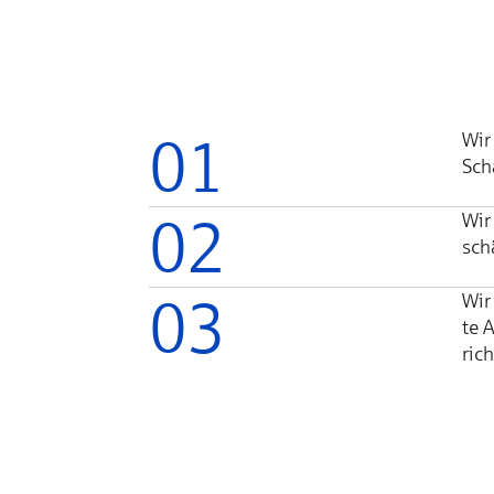
01
Wir 
Scha
02
Wir 
sch
03
Wir 
te A
rich