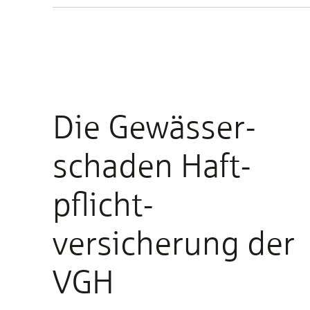
Die Ge­wässer­
scha­den Haft­
pflicht­
versicherung der
VGH