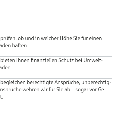
prüfen, ob und in wel­cher Hö­he Sie für ei­nen
­den haf­ten.
bie­ten Ih­nen fi­nan­ziel­len Schutz bei Um­welt­
ä­den.
begleichen be­rech­tig­te An­sprü­che, un­be­rech­tig­
n­sprü­che weh­ren wir für Sie ab – so­gar vor Ge­
t.