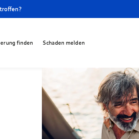
troffen?
herung finden
Schaden melden