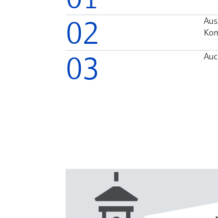
02
Aus
Kom
03
Auc