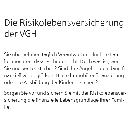
Die Risiko­lebens­ver­sicherung
der VGH
Sie übernehmen täglich Ver­ant­wor­tung für Ih­re Fa­mi­
lie, möch­ten, dass es ihr gut geht. Doch was ist, wenn
Sie un­er­war­tet ster­ben? Sind Ih­re An­ge­hö­ri­gen dann fi­
nan­ziell ver­sorgt? Ist z. B. die Im­mo­bi­lien­fi­nan­zie­rung
oder die Aus­bil­dung der Kin­der ge­si­chert?
Sor­gen Sie vor und si­chern Sie mit der Ri­si­ko­le­bens­ver­
si­che­rung die fi­nan­ziel­le Le­bens­grund­la­ge Ih­rer Fa­mi­
lie!