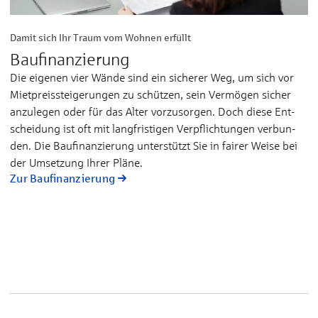
Damit sich Ihr Traum vom Wohnen erfüllt
Baufinanzierung
Die eigenen vier Wän­de sind ein si­che­rer Weg, um sich vor
Miet­preis­stei­ge­run­gen zu schüt­zen, sein Ver­mö­gen si­cher
an­zu­le­gen oder für das Al­ter vor­zu­sor­gen. Doch die­se Ent­
schei­dung ist oft mit lang­fris­ti­gen Ver­pflich­tun­gen ver­bun­
den. Die Bau­fi­nan­zie­rung un­ter­stützt Sie in fai­rer Wei­se bei
der Um­set­zung Ih­rer Plä­ne.
Zur Baufinanzierung