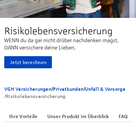
Ri­si­ko­le­bens­versicherung
WENN du da gar nicht drüber nachdenken magst,
DANN versichere deine Lieben.
Jetzt berechnen
VGH Versicherungen
/
Privatkunden
/
Unfall & Vorsorge
/
Risiko­lebens­ver­sicherung
Ihre Vorteile
Unser Produkt im Überblick
FAQ