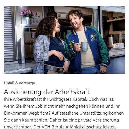
Unfall & Vorsorge
Absicherung der Arbeitskraft
Ihre Arbeits­kraft ist Ihr wichtigstes Kapi­tal. Doch was ist,
wenn Sie Ihrem Job nicht mehr nach­gehen kön­nen und Ihr
Ein­kommen weg­bricht? Auf staat­liche Unter­stüt­zung kön­nen
Sie dann kaum zäh­len. Daher ist eine private Ver­sicherung
un­ver­zicht­bar. Der VGH Berufs­un­fähig­keits­schutz leistet,