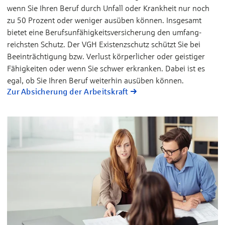
wenn Sie Ihren Beruf durch Un­fall oder Krank­heit nur noch
zu 50 Prozent oder weniger aus­üben können. Insge­samt
bietet eine Berufs­unfähigkeits­versicherung den umfang­
reichsten Schutz. Der VGH Existenz­schutz schützt Sie bei
Beein­trächtigung bzw. Ver­lust körper­licher oder gei­stiger
Fähig­keiten oder wenn Sie schwer er­kran­ken. Dabei ist es
egal, ob Sie Ihren Be­ruf weiter­hin aus­üben kön­nen.
Zur Absicherung der Arbeitskraft