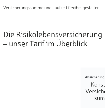
Versicherungssumme und Laufzeit flexibel gestalten
Die Risiko­lebens­ver­sicherung
– un­ser Tarif im Über­blick
Absicherung de
Konsta
Versiche
sum