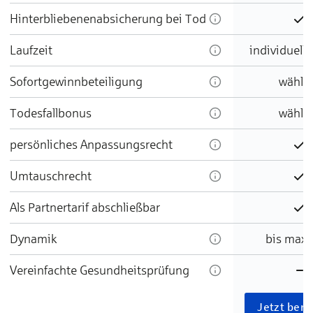
Hinterbliebenenabsicherung bei Tod
En
Laufzeit
individuell 
Sofortgewinnbeteiligung
wählb
Todesfallbonus
wählb
persönliches Anpassungsrecht
En
Umtauschrecht
En
Als Partnertarif abschließbar
En
Dynamik
bis max.
Vereinfachte Gesundheitsprüfung
Ni
Jetzt ber