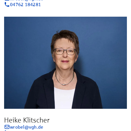
04762 184281
Heike Klitscher
wrobel@vgh.de