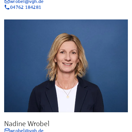
wrobel@vgh.de
04762 184281
Nadine Wrobel
wrobel@vgh.de