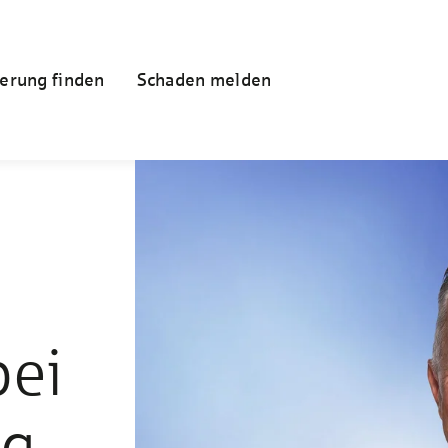
erung finden
Schaden melden
bei
ng