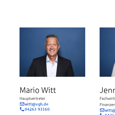
Mario Witt
Jen
Hauptvertreter
Fachwirt
witt@vgh.de
Finanze
04263 93160
witt