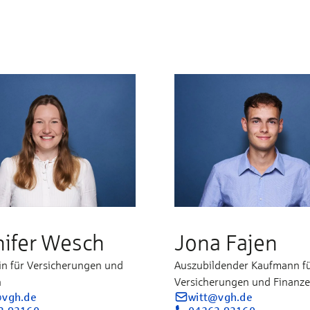
nifer Wesch
Jona Fajen
in für Versicherungen und
Auszubildender Kaufmann f
n
Versicherungen und Finanz
@vgh.de
witt@vgh.de