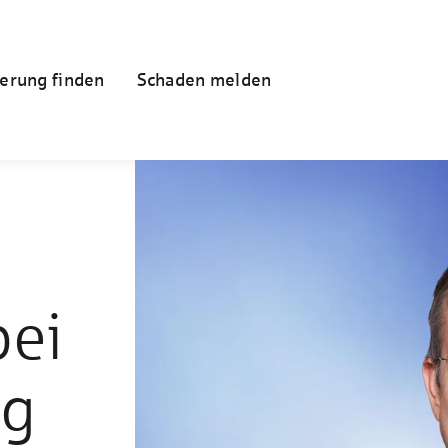
erung finden
Schaden melden
bei
ng