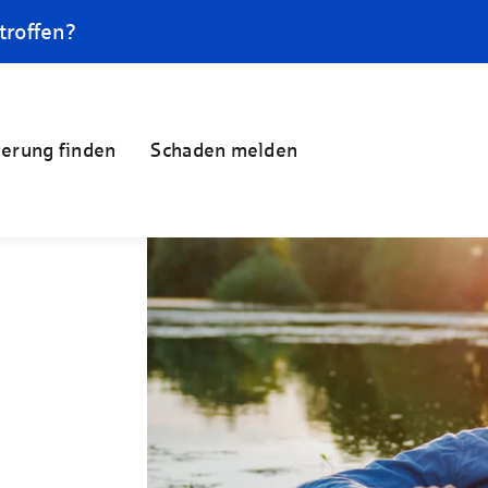
troffen?
herung finden
Schaden melden