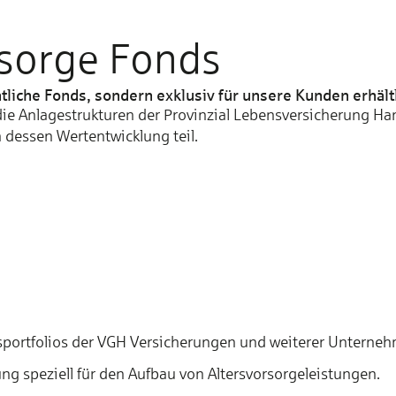
rsorge Fonds
­liche Fonds, sondern exklusiv für unsere Kunden erhält­l
 die Anlage­strukturen der Provinzial Lebensversicherung Ha
essen Wert­ent­wicklung teil.
s­port­fo­lios der VGH Versicherungen und wei­te­rer Unter­
ung speziell für den Aufbau von Alters­vorsorge­leistungen.