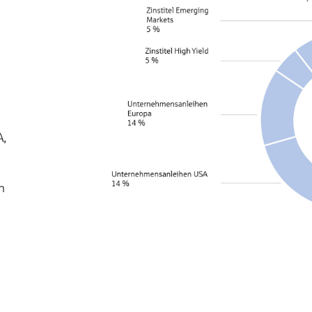
A,
n
ch