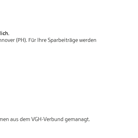
ich.
nnover (PH). Für Ihre Spar­beiträge werden
neh­men aus dem VGH-Ver­bund ge­ma­nagt.