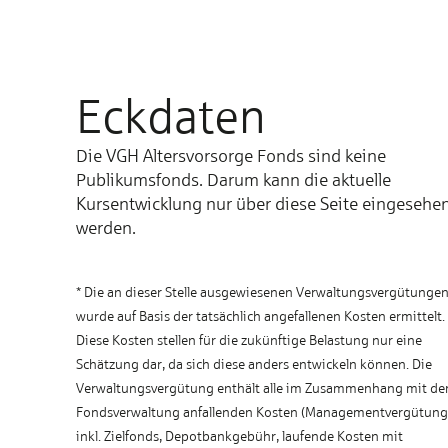
Eckdaten
Die VGH Altersvorsorge Fonds sind keine
Publikumsfonds. Darum kann die aktuelle
Kursentwicklung nur über diese Seite eingesehe
werden.
* Die an dieser Stelle ausge­wiesenen Verwaltungs­vergütunge
wurde auf Basis der tat­sächlich ange­fallenen Kosten ermittelt.
Diese Kosten stellen für die zukünftige Belastung nur eine
Schätz­ung dar, da sich diese anders ent­wickeln können. Die
Verwaltungs­vergütung enthält alle im Zusammen­hang mit de
Fonds­verwaltung anfall­enden Kosten (Management­vergütung
inkl. Ziel­fonds, Depot­bankgebühr, laufende Kosten mit