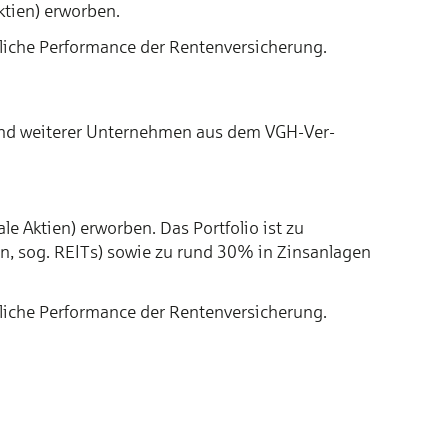
ktien) erworben.
iche Perfor­mance der Renten­­versicherung.
und wei­te­rer Unter­neh­men aus dem VGH-Ver­
le Aktien) erworben. Das Portfolio ist zu
n, sog. REITs) sowie zu rund 30% in Zinsanlagen
iche Perfor­mance der Renten­­versicherung.