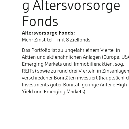
g Altersvorsorge
Fonds
Altersvorsorge Fonds:
Mehr Zinstitel – mit 8 Zielfonds
Das Portfolio ist zu un­ge­fähr einem Vier­tel in
Aktien und aktien­ähn­lichen An­la­gen (Europa, US
Emer­ging Mar­kets und Immo­bi­lien­aktien, sog.
REITs) sowie zu rund drei Vier­teln in Zins­an­la­ge
ver­schie­de­ner Bo­ni­tä­ten in­ves­tiert (haupt­säch­li
In­vest­ments guter Bo­ni­tät, ge­rin­ge An­tei­le High
Yield und Emer­ging Markets).