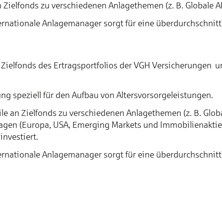
Ziel­fonds zu ver­schiedenen Anlage­themen (z. B. Globale A
nationale Anlage­manager sorgt für eine über­durch­schnittl
t Zielfonds des Er­trags­port­fo­lios der VGH Versicherungen 
ung speziell für den Aufbau von Alters­vorsorge­leistungen.
e an Ziel­fonds zu ver­schiedenen Anlage­themen (z. B. Globa
agen (Europa, USA, Emerging Markets und Immobilienaktie
investiert.
nationale Anlage­manager sorgt für eine über­durch­schnittl