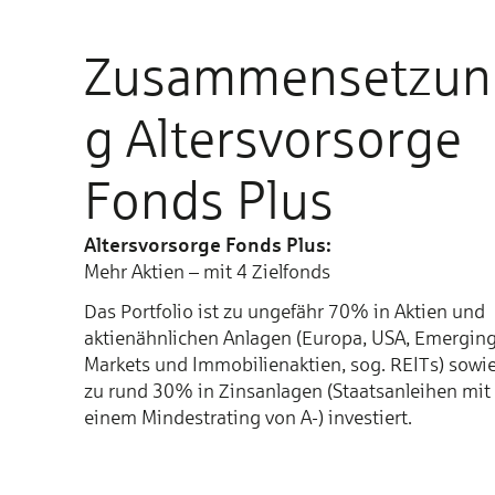
Zusammensetzun
g Altersvorsorge
Fonds Plus
Altersvorsorge Fonds Plus:
Mehr Aktien – mit 4 Zielfonds
Das Port­folio ist zu un­ge­fähr 70% in Aktien und
aktien­ähn­lichen An­la­gen (Europa, USA, Emer­gin
Markets und Immo­bi­lien­aktien, sog. REITs) sowi
zu rund 30% in Zins­an­la­gen (Staats­an­lei­hen mit
einem Min­dest­ra­ting von A-) in­ves­tiert.