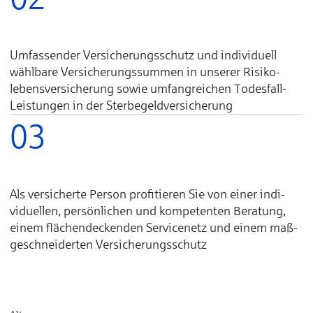
Um­fas­sender Ver­sicherungs­schutz und indi­viduell
wähl­bare Ver­sicherungs­summen in unserer Risiko­
lebens­ver­sicherung sowie um­fang­reichen Todes­fall-
Lei­stungen in der Sterbe­geld­ver­sicherung
03
Als ver­sicherte Per­son profi­tieren Sie von einer indi­
viduellen, per­sönlichen und kom­peten­ten Be­ra­tung,
einem flächen­deck­enden Service­netz und einem maß­
ge­schnei­derten Ver­sicherungs­schutz