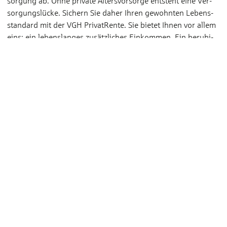
sorgung ab. Ohne private Alters­vorsorge entsteht eine Ver­
sorgungs­lücke. Sichern Sie daher Ihren gewohnten Lebens­
standard mit der VGH PrivatRente. Sie bietet Ihnen vor allem
eins: ein lebens­langes zusätz­liches Ein­kommen. Ein beruhi­
gendes Gefühl – ein Leben lang.
Zur VGH PrivatRente
Altersvorsorge