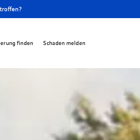
troffen?
herung finden
Schaden melden