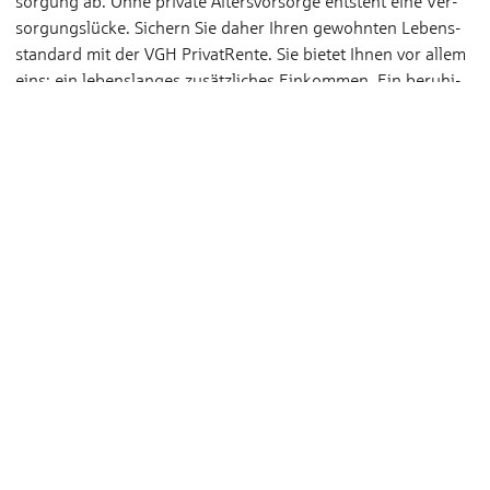
sorgung ab. Ohne private Alters­vorsorge entsteht eine Ver­
sorgungs­lücke. Sichern Sie daher Ihren gewohnten Lebens­
standard mit der VGH PrivatRente. Sie bietet Ihnen vor allem
eins: ein lebens­langes zusätz­liches Ein­kommen. Ein beruhi­
gendes Gefühl – ein Leben lang.
Zur VGH PrivatRente
Altersvorsorge