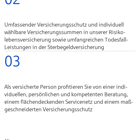
Um­fas­sender Ver­sicherungs­schutz und indi­viduell
wähl­bare Ver­sicherungs­summen in unserer Risiko­
lebens­ver­sicherung sowie um­fang­reichen Todes­fall-
Lei­stungen in der Sterbe­geld­ver­sicherung
03
Als ver­sicherte Per­son profi­tieren Sie von einer indi­
viduellen, per­sönlichen und kom­peten­ten Be­ra­tung,
einem flächen­deck­enden Service­netz und einem maß­
ge­schnei­derten Ver­sicherungs­schutz