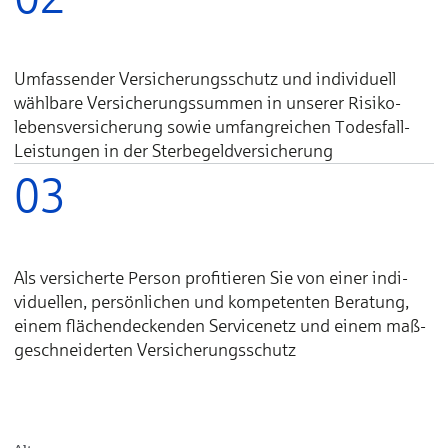
Um­fas­sender Ver­sicherungs­schutz und indi­viduell
wähl­bare Ver­sicherungs­summen in unserer Risiko­
lebens­ver­sicherung sowie um­fang­reichen Todes­fall-
Lei­stungen in der Sterbe­geld­ver­sicherung
03
Als ver­sicherte Per­son profi­tieren Sie von einer indi­
viduellen, per­sönlichen und kom­peten­ten Be­ra­tung,
einem flächen­deck­enden Service­netz und einem maß­
ge­schnei­derten Ver­sicherungs­schutz