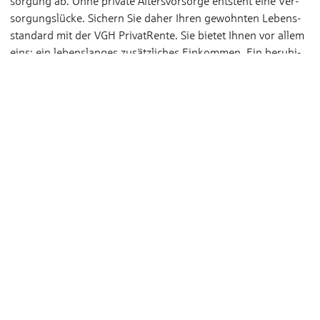
sorgung ab. Ohne private Alters­vorsorge entsteht eine Ver­
sorgungs­lücke. Sichern Sie daher Ihren gewohnten Lebens­
standard mit der VGH PrivatRente. Sie bietet Ihnen vor allem
eins: ein lebens­langes zusätz­liches Ein­kommen. Ein beruhi­
gendes Gefühl – ein Leben lang.
Zur VGH PrivatRente
Altersvorsorge