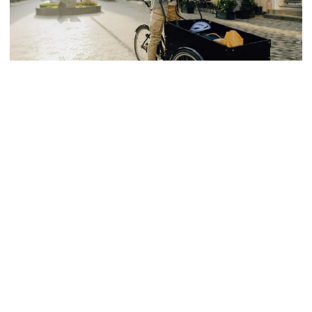
Auto & Mobilität
Fahrradversicherung
Wer gerne Rad fährt, braucht diese Ver­siche­rung – Welt­
weiter Ver­sicherungs­schutz, Lei­stungen, u.a. bei Dieb­stahl,
Van­da­lismus oder Sturz­schä­den
Zur Fahrradversicherung