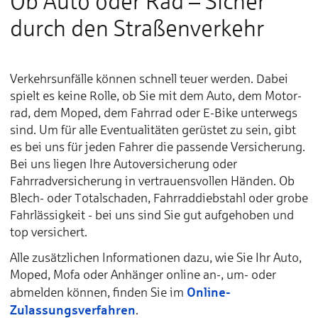
Ob Auto oder Rad – Sicher
durch den Straßenverkehr
Verkehrsunfälle kön­nen schnell teuer wer­den. Da­bei
spielt es keine Rolle, ob Sie mit dem Au­to, dem Mo­tor­
rad, dem Mo­ped, dem Fahrrad oder E-Bike un­ter­wegs
sind. Um für al­le Even­tua­li­tä­ten ge­rüs­tet zu sein, gibt
es bei uns für je­den Fah­rer die pas­sen­de Ver­si­che­rung.
Bei uns lie­gen Ih­re Autover­si­che­­run­g oder
Fahrradversicherung in ver­trauens­vol­len Hän­den. Ob
Blech- oder To­tal­scha­den, Fahrraddiebstahl oder grobe
Fahrlässigkeit - bei uns sind Sie gut auf­ge­ho­ben und
top versichert.
Alle zusätzlichen Informationen dazu, wie Sie Ihr Auto,
Moped, Mofa oder Anhänger online an-, um- oder
Online-
abmelden können, finden Sie im
Zulassungsverfahren
.