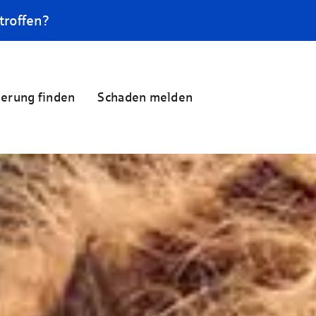
troffen?
herung finden
Schaden melden