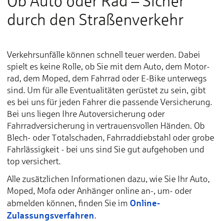
Ob Auto oder Rad – Sicher
durch den Straßenverkehr
Verkehrsunfälle kön­nen schnell teuer wer­den. Da­bei
spielt es keine Rolle, ob Sie mit dem Au­to, dem Mo­tor­
rad, dem Mo­ped, dem Fahrrad oder E-Bike un­ter­wegs
sind. Um für al­le Even­tua­li­tä­ten ge­rüs­tet zu sein, gibt
es bei uns für je­den Fah­rer die pas­sen­de Ver­si­che­rung.
Bei uns lie­gen Ih­re Autover­si­che­­run­g oder
Fahrradversicherung in ver­trauens­vol­len Hän­den. Ob
Blech- oder To­tal­scha­den, Fahrraddiebstahl oder grobe
Fahrlässigkeit - bei uns sind Sie gut auf­ge­ho­ben und
top versichert.
Alle zusätzlichen Informationen dazu, wie Sie Ihr Auto,
Moped, Mofa oder Anhänger online an-, um- oder
Online-
abmelden können, finden Sie im
Zulassungsverfahren
.