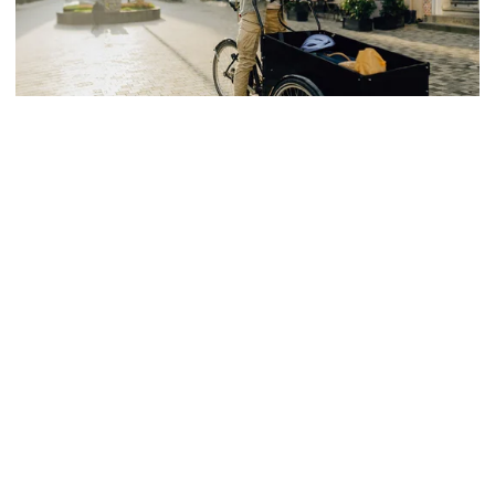
Auto & Mobilität
Fahrradversicherung
Wer gerne Rad fährt, braucht diese Ver­siche­rung – Welt­
weiter Ver­sicherungs­schutz, Lei­stungen, u.a. bei Dieb­stahl,
Van­da­lismus oder Sturz­schä­den
Zur Fahrradversicherung