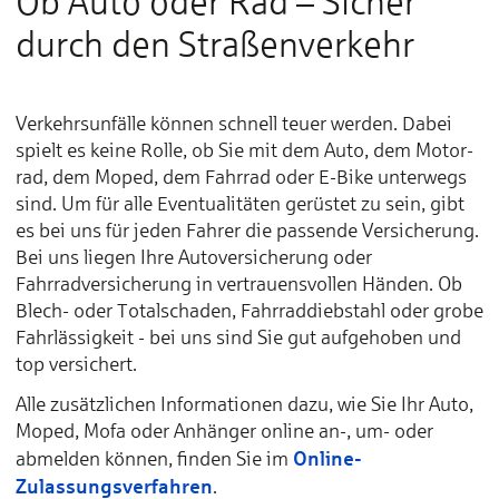
Ob Auto oder Rad – Sicher
durch den Straßenverkehr
Verkehrsunfälle kön­nen schnell teuer wer­den. Da­bei
spielt es keine Rolle, ob Sie mit dem Au­to, dem Mo­tor­
rad, dem Mo­ped, dem Fahrrad oder E-Bike un­ter­wegs
sind. Um für al­le Even­tua­li­tä­ten ge­rüs­tet zu sein, gibt
es bei uns für je­den Fah­rer die pas­sen­de Ver­si­che­rung.
Bei uns lie­gen Ih­re Autover­si­che­­run­g oder
Fahrradversicherung in ver­trauens­vol­len Hän­den. Ob
Blech- oder To­tal­scha­den, Fahrraddiebstahl oder grobe
Fahrlässigkeit - bei uns sind Sie gut auf­ge­ho­ben und
top versichert.
Alle zusätzlichen Informationen dazu, wie Sie Ihr Auto,
Moped, Mofa oder Anhänger online an-, um- oder
Online-
abmelden können, finden Sie im
Zulassungsverfahren
.