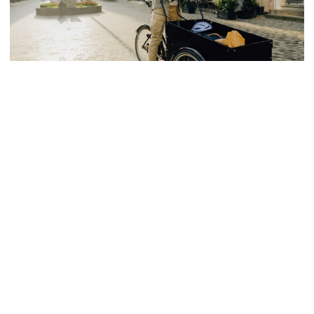
Auto & Mobilität
Fahrradversicherung
Wer gerne Rad fährt, braucht diese Ver­siche­rung – Welt­
weiter Ver­sicherungs­schutz, Lei­stungen, u.a. bei Dieb­stahl,
Van­da­lismus oder Sturz­schä­den
Zur Fahrradversicherung