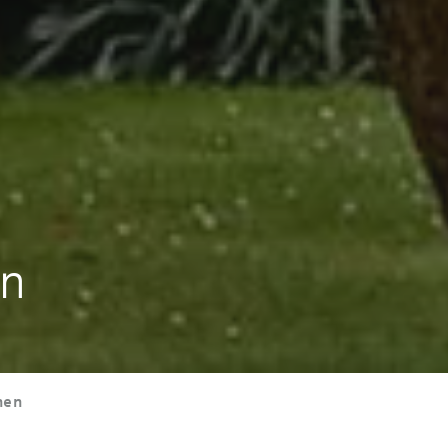
en
nen