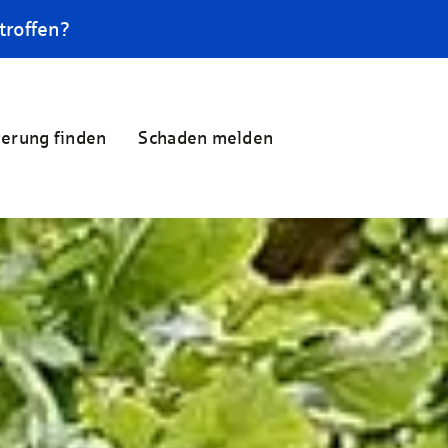
troffen?
herung finden
Schaden melden