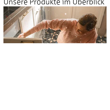
Unsere Produkte im Überblick
Bauen & Wohnen
Haus­rat­ver­sicherung
Von Möbeln über Kleidung und Elektrogeräten bis hin zu
Wertgegenständen – mit der Hausratversicherung ist Ihr
kompletter Haushalt abgesichert, z. B. bei Feuer, Einbruch,
Beraubung, Vandalismus bei Einbruch, Leitungswasser und
weiteren Naturgefahren (Elementarschäden). Dabei können