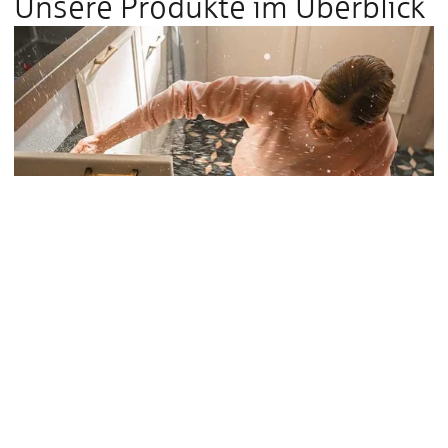
Unsere Produkte im Überblick
Bauen & Wohnen
Haus­rat­ver­sicherung
Von Möbeln über Kleidung und Elektrogeräten bis hin zu
Wertgegenständen – mit der Hausratversicherung ist Ihr
kompletter Haushalt abgesichert, z. B. bei Feuer, Einbruch,
Beraubung, Vandalismus bei Einbruch, Leitungswasser und
weiteren Naturgefahren (Elementarschäden). Dabei können