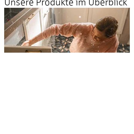
Unsere Produkte im Überblick
Bauen & Wohnen
Haus­rat­ver­sicherung
Von Möbeln über Kleidung und Elektrogeräten bis hin zu
Wertgegenständen – mit der Hausratversicherung ist Ihr
kompletter Haushalt abgesichert, z. B. bei Feuer, Einbruch,
Beraubung, Vandalismus bei Einbruch, Leitungswasser und
weiteren Naturgefahren (Elementarschäden). Dabei können