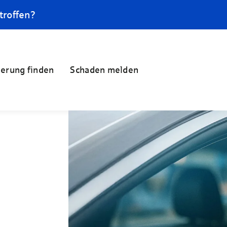
troffen?
herung finden
Schaden melden