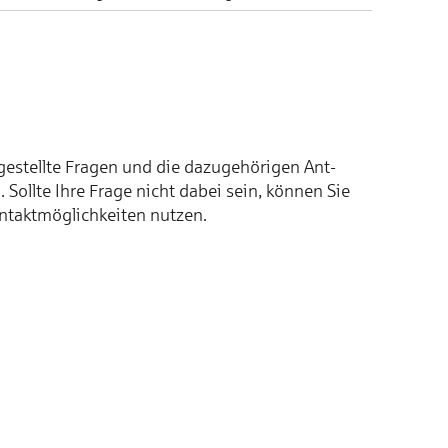
­stellte Fra­gen und die dazu­ge­hörigen Ant­
 Sollte Ihre Frage nicht dabei sein, können Sie
ntakt­möglich­keiten nutzen.