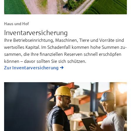
Haus und Hof
Inventar­versicherung
Ihre Be­triebs­­ein­rich­tung, Ma­schi­nen, Tie­re und Vor­rä­te sind
wert­­vol­les Ka­pi­tal. Im Scha­den­­fall kom­men ho­he Sum­men zu­
sam­men, die Ih­re fi­nan­ziel­len Re­ser­­ven schnell er­schöp­fen
kön­nen – da­vor soll­ten Sie sich schüt­zen.
Zur Inventar­versicherung