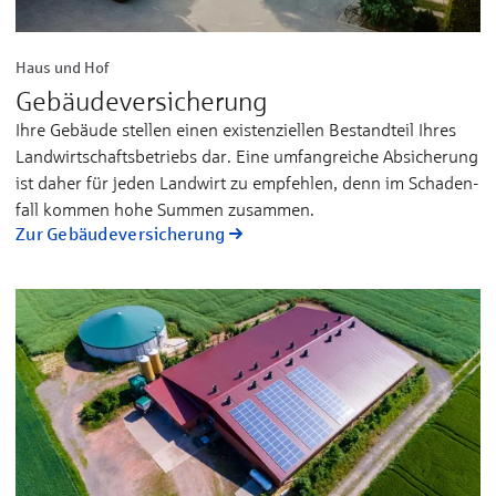
Haus und Hof
Gebäude­versicherung
Ihre Gebäude stel­len ei­nen exis­ten­ziel­len Be­stand­teil Ih­res
Land­wirt­schafts­be­triebs dar. Ei­ne um­fang­rei­che Ab­­si­che­rung
ist da­her für je­den Land­­wirt zu emp­feh­len, denn im Scha­den­
fall kom­men ho­he Sum­­men zu­sam­men.
Zur Gebäude­versicherung