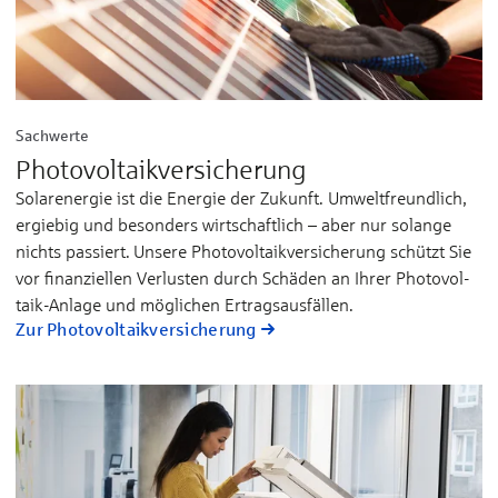
Sachwerte
Photovoltaik­versicherung
Solarenergie ist die Energie der Zukunft. Um­welt­freund­lich,
er­gie­big und be­son­ders wirt­schaft­lich – ab­er nur so­lan­ge
nichts pas­siert. Unsere Pho­to­vol­taik­ver­sicherung schützt Sie
vor fi­nan­ziel­len Ver­lus­ten durch Schä­den an Ih­rer Pho­to­vol­
taik-An­la­ge und mög­lichen Er­trags­aus­fäl­len.
Zur Photovoltaik­versicherung