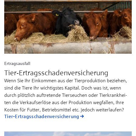
Ertragsausfall
Tier-Ertrags­schaden­versicherung
Wenn Sie Ihr Ein­kom­men aus der Tier­­pro­duk­tion be­zie­hen,
sind die Tie­re Ihr wich­tigs­tes Ka­pi­tal. Doch was ist, wenn
durch plötz­lich auf­tre­ten­de Tier­seu­chen oder Tier­­krank­­hei­
ten die Ver­kaufs­­­er­lö­se aus der Pro­duk­tion weg­fal­len, Ih­re
Kos­ten für Fut­ter, Be­triebs­­mit­tel etc. je­doch wei­ter­­­lau­fen?
Tier-Ertrags­schaden­versicherung