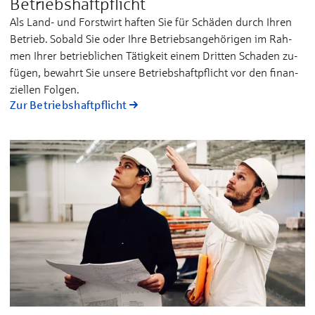
Betriebshaftpflicht
Als Land- und Forst­wirt haf­ten Sie für Schä­den durch Ih­ren
Be­trieb. So­bald Sie oder Ih­re Be­triebs­­an­ge­hö­ri­gen im Rah­
men Ih­rer be­­trieb­­li­chen Tä­tig­keit ei­nem Drit­ten Scha­den zu­
fü­gen, be­wahrt Sie un­se­re Be­triebs­­haft­pflicht vor den fi­nan­
ziel­len Fol­gen.
Zur Betriebshaftpflicht