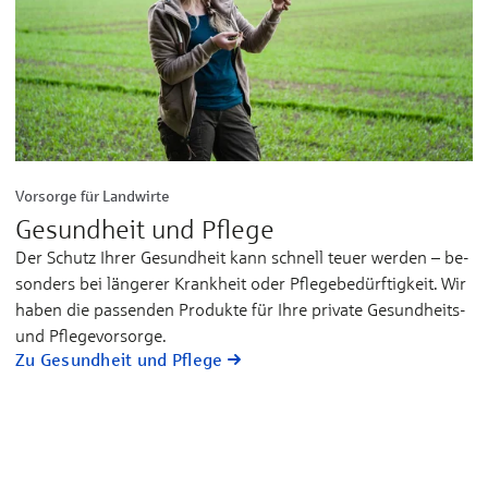
Vorsorge für Landwirte
Gesundheit und Pflege
Der Schutz Ih­rer Ge­sund­heit kann schnell teuer wer­den – be­
son­ders bei län­ge­rer Krank­heit oder Pfle­­ge­­be­­dürf­tig­­keit. Wir
ha­ben die pas­sen­den Pro­­duk­te für Ih­re pri­va­te Ge­sund­­heits-
und Pfle­ge­­­vor­sor­ge.
Zu Gesundheit und Pflege