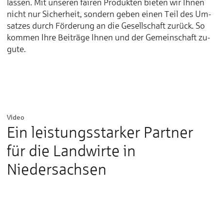
las­sen. Mit un­se­ren fai­ren Pro­duk­ten bie­ten wir Ih­nen
nicht nur Si­cher­heit, son­dern ge­ben ei­nen Teil des Um­
sat­zes durch För­de­rung an die Ge­sell­schaft zu­rück. So
kom­men Ih­re Bei­tr­äge Ih­nen und der Ge­mein­schaft zu­
gu­te.
Hier drücken, um die benötigten Cookies
zu akzeptieren, die benötigt werden um
dieses Video abzuspielen
Video
Ein leistungsstarker Partner
für die Landwirte in
Niedersachsen