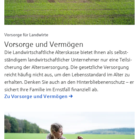
Vorsorge für Landwirte
Vorsorge und Vermögen
Die Land­­wirt­­schaft­li­che Al­ters­­­kas­se bie­tet Ih­nen als selbst­­­
stän­di­gem land­­­wirt­­­schaft­li­cher Un­ter­­­­neh­mer nur ei­ne Teil­­­si­
che­rung der Al­ters­­­ver­­sor­gung. Die ge­­setz­li­che Ver­­­sor­gung
reicht häu­fig nicht aus, um den Le­bens­­stan­dard im Al­­ter zu
er­hal­ten. Den­ken Sie auch an den Hin­ter­­blie­be­nen­­schutz – er
si­chert Ih­re Fa­mi­lie im Ernst­­fall fi­nan­ziell ab.
Zu Vorsorge und Vermögen