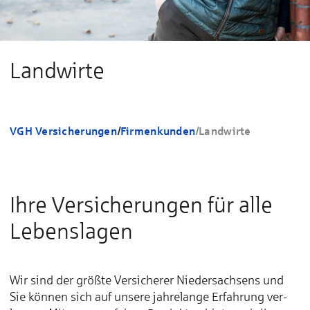
Landwirte
VGH Versicherungen
/
Firmenkunden
/
Landwirte
Ihre Versicherungen für alle
Lebenslagen
Wir sind der größ­te Ver­si­che­rer Nie­der­sach­sens und
Sie kön­nen sich auf un­se­re jah­re­lan­ge Er­­fah­rung ver­