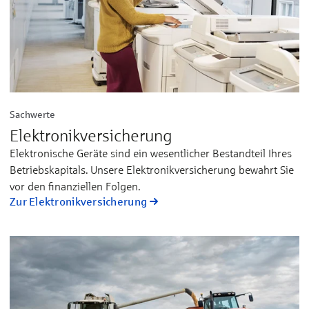
Sachwerte
Elektronik­ver­sicherung
Elektronische Ge­rä­te sind ein we­sent­li­cher Be­stand­teil Ih­res
Be­triebs­ka­pi­tals. Un­se­re Elek­tro­nik­ver­si­che­rung be­wahrt Sie
vor den fi­nan­ziel­len Fol­gen.
Zur Elektronik­ver­sicherung