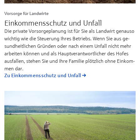
Vorsorge für Landwirte
Einkommensschutz und Unfall
Die private Vor­sor­ge­pla­nung ist für Sie als Land­wirt ge­nau­so
wich­tig wie die Steue­rung Ih­res Be­triebs. Wenn Sie aus ge­
sund­heit­li­chen Grün­den oder nach ei­nem Un­fall nicht mehr
ar­bei­ten kön­nen und als Haupt­­ver­ant­wort­li­cher des Ho­fes
aus­fal­len, ste­hen Sie und Ih­re Fa­mi­lie plötz­lich oh­ne Ein­kom­
men dar.
Zu Einkommensschutz und Unfall